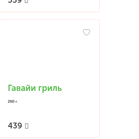
559
Гавайи гриль
260 г.
439