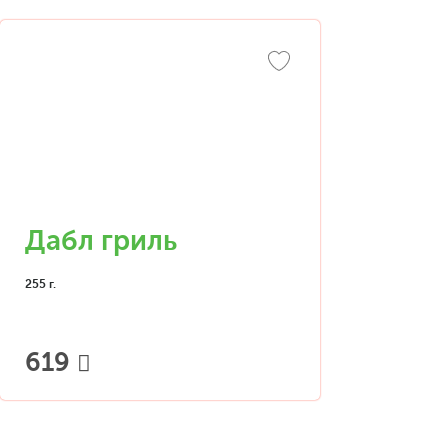
Дабл гриль
255 г.
619