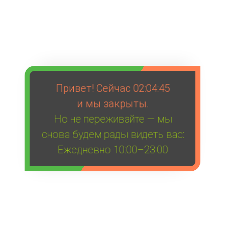
Привет! Сейчас
02:04:45
и мы закрыты.
Но не переживайте — мы
снова будем рады видеть вас:
Ежедневно 10:00–23:00