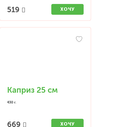
519
ХОЧУ
Каприз 25 см
430 г.
669
ХОЧУ