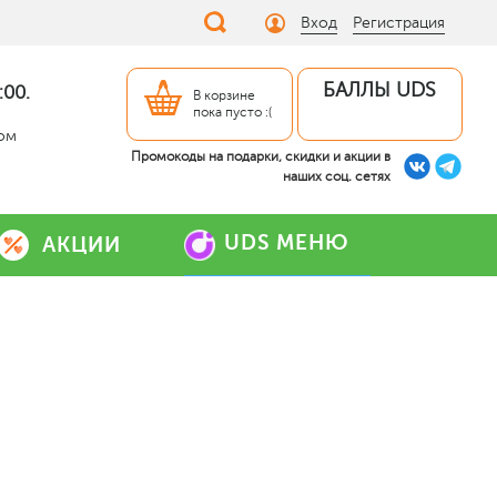
Вход
Регистрация
БАЛЛЫ UDS
:00.
В корзине
пока пусто :(
дом
Промокоды на подарки, скидки и акции в
наших соц. сетях
UDS МЕНЮ
АКЦИИ