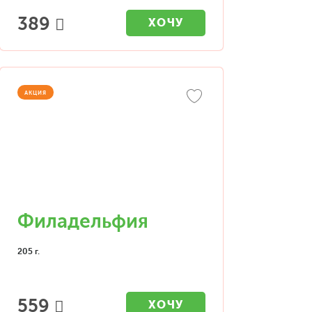
389
ХОЧУ
АКЦИЯ
Филадельфия
205 г.
559
ХОЧУ