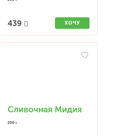
439
ХОЧУ
Сливочная Мидия
200 г.