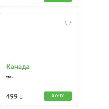
Канада
210 г.
499
ХОЧУ