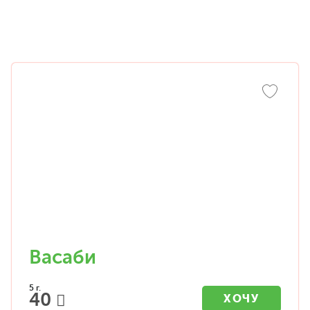
Васаби
5 г.
40
ХОЧУ