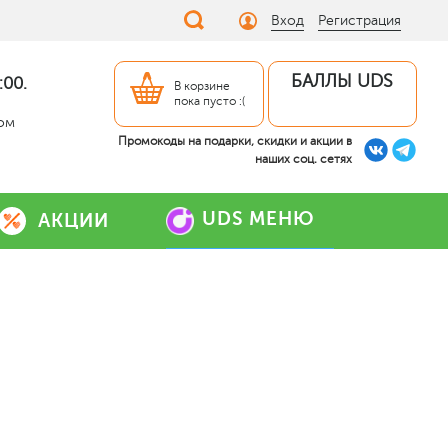
Вход
Регистрация
БАЛЛЫ UDS
:00.
В корзине
пока пусто :(
дом
Промокоды на подарки, скидки и акции в
наших соц. сетях
UDS МЕНЮ
АКЦИИ