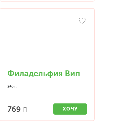
Филадельфия Вип
245 г.
769
ХОЧУ