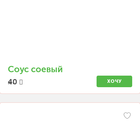
Соус соевый
40
ХОЧУ
30 г.