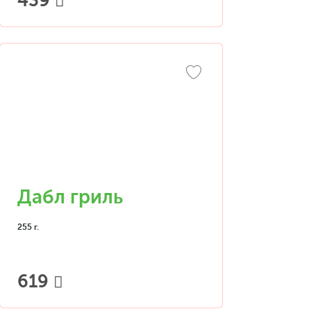
439
Дабл гриль
255 г.
619