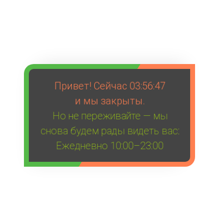
Привет! Сейчас
03:56:47
и мы закрыты.
Но не переживайте — мы
снова будем рады видеть вас:
Ежедневно 10:00–23:00