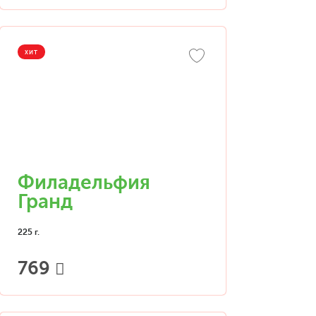
ХИТ
Филадельфия
Гранд
225 г.
769