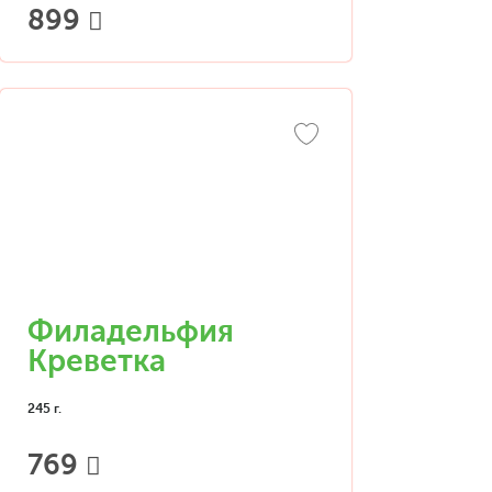
899
Филадельфия
Креветка
245 г.
769