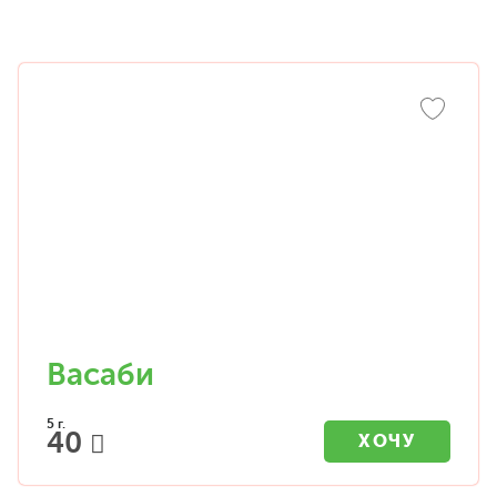
Васаби
5 г.
40
ХОЧУ