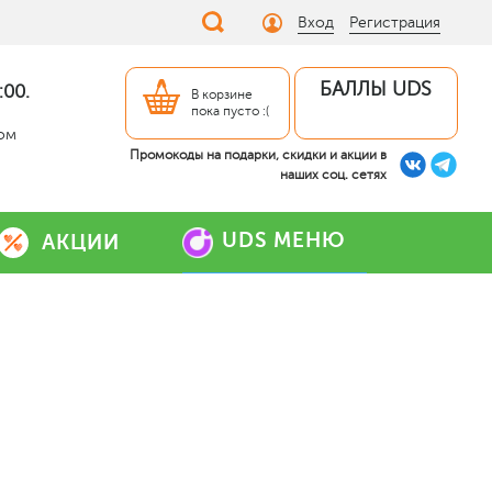
Вход
Регистрация
БАЛЛЫ UDS
:00.
В корзине
пока пусто :(
дом
Промокоды на подарки, скидки и акции в
наших соц. сетях
UDS МЕНЮ
АКЦИИ