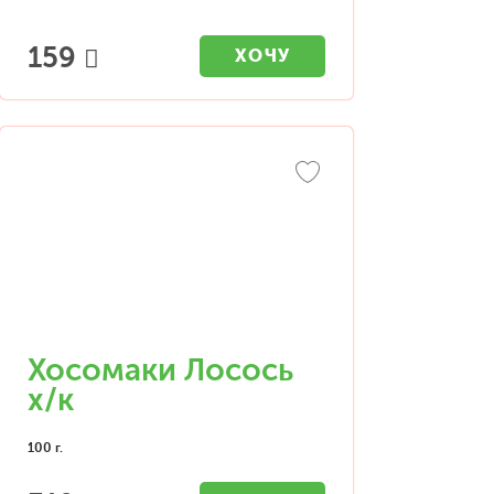
159
ХОЧУ
Хосомаки Лосось
х/к
100 г.