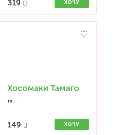
319
ХОЧУ
Хосомаки Тамаго
110 г.
149
ХОЧУ