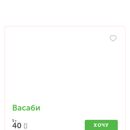
Васаби
5 г.
40
ХОЧУ