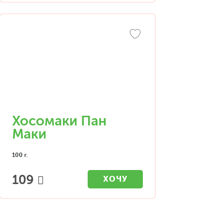
Хосомаки Пан
Маки
100 г.
109
ХОЧУ