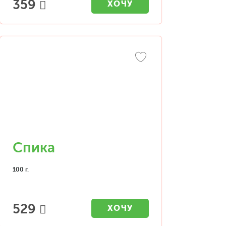
359
ХОЧУ
Спика
100 г.
529
ХОЧУ