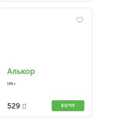
Алькор
130 г.
529
ХОЧУ