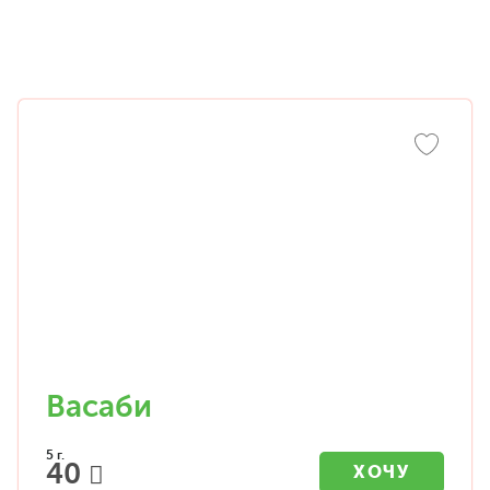
Васаби
5 г.
40
ХОЧУ