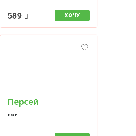
589
ХОЧУ
Персей
100 г.