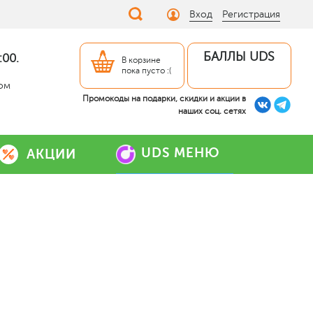
Вход
Регистрация
БАЛЛЫ UDS
:00.
В корзине
пока пусто :(
дом
Промокоды на подарки, скидки и акции в
наших соц. сетях
UDS МЕНЮ
АКЦИИ