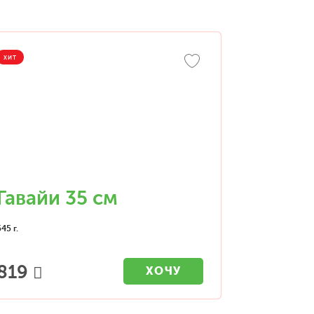
ХИТ
Гавайи 35 см
545 г.
819
ХОЧУ