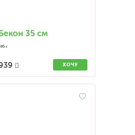
Бекон 35 см
595 г.
939
ХОЧУ