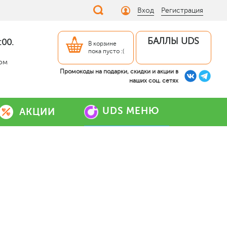
Вход
Регистрация
БАЛЛЫ UDS
:00.
В корзине
пока пусто :(
дом
Промокоды на подарки, скидки и акции в
наших соц. сетях
UDS МЕНЮ
АКЦИИ