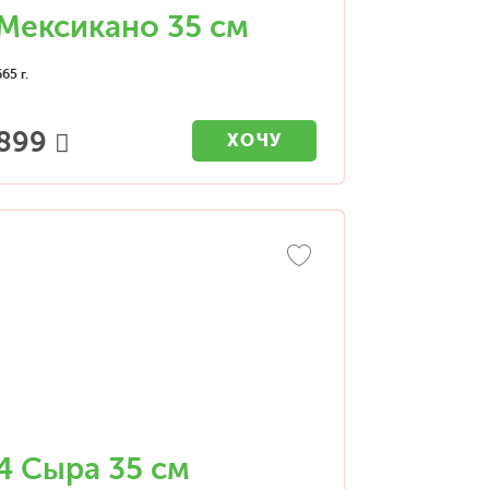
Мексикано 35 см
665 г.
899
ХОЧУ
4 Сыра 35 см