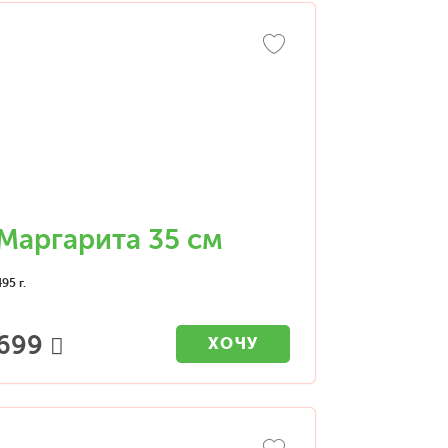
Маргарита 35 см
495 г.
699
ХОЧУ