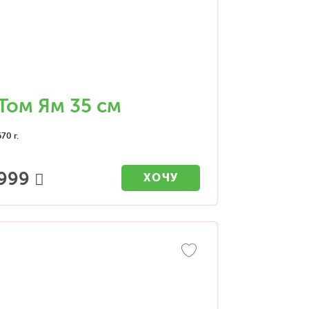
Том Ям 35 см
670 г.
999
ХОЧУ