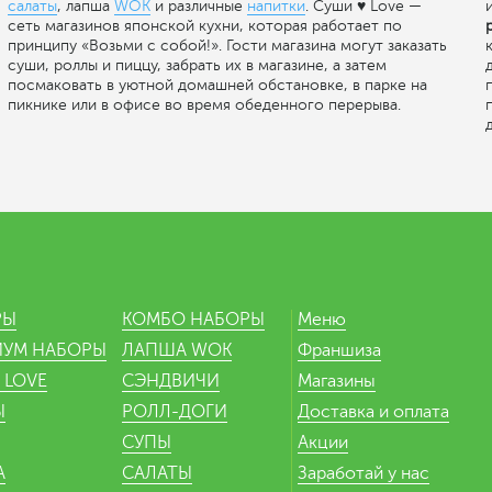
салаты
, лапша
WOK
и различные
напитки
. Суши ♥ Love —
сеть магазинов японской кухни, которая работает по
принципу «Возьми с собой!». Гости магазина могут заказать
суши, роллы и пиццу, забрать их в магазине, а затем
д
посмаковать в уютной домашней обстановке, в парке на
пикнике или в офисе во время обеденного перерыва.
Ю
РЫ
КОМБО НАБОРЫ
Меню
ИУМ НАБОРЫ
ЛАПША WOK
Франшиза
 LOVE
СЭНДВИЧИ
Магазины
Ы
РОЛЛ-ДОГИ
Доставка и оплата
СУПЫ
Акции
А
САЛАТЫ
Заработай у нас