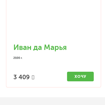
Иван да Марья
2100 г.
3 409
ХОЧУ