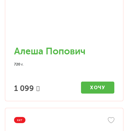
Алеша Попович
720 г.
1 099
ХОЧУ
ХИТ