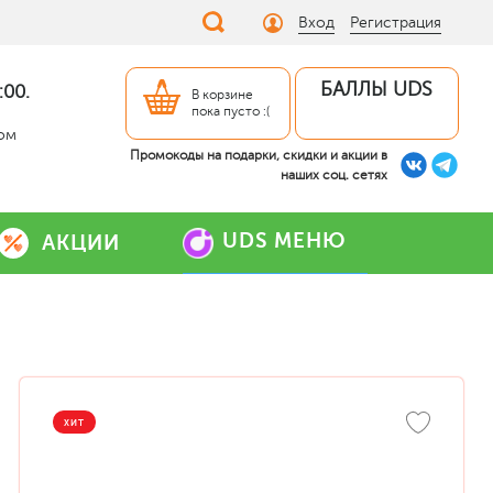
Вход
Регистрация
БАЛЛЫ UDS
:00.
В корзине
пока пусто :(
дом
Промокоды на подарки, скидки и акции в
наших соц. сетях
UDS МЕНЮ
АКЦИИ
ХИТ