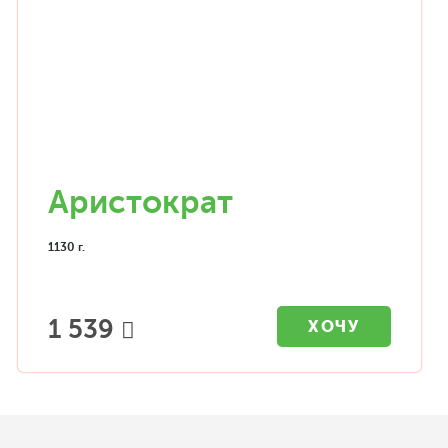
Аристократ
1130 г.
1 539
ХОЧУ