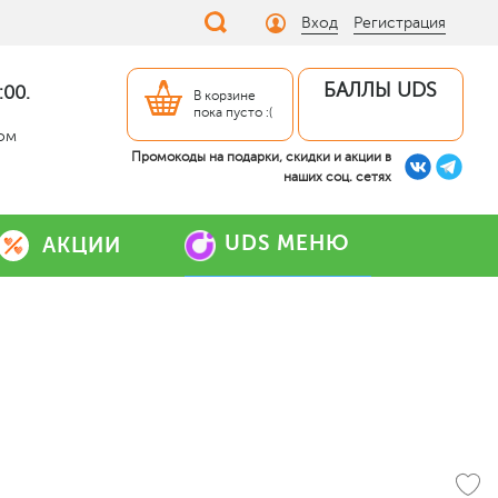
Вход
Регистрация
БАЛЛЫ UDS
:00.
В корзине
пока пусто :(
дом
Промокоды на подарки, скидки и акции в
наших соц. сетях
UDS МЕНЮ
АКЦИИ