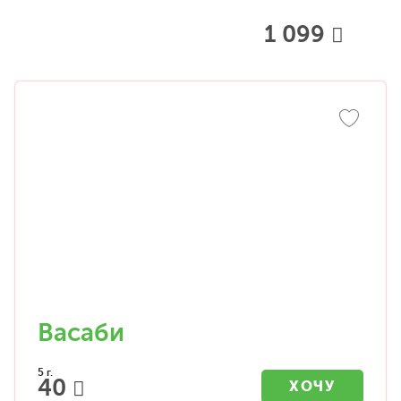
1 099
Васаби
5 г.
40
ХОЧУ