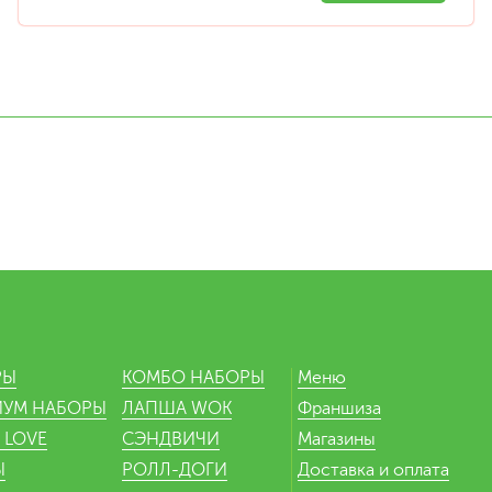
Ю
РЫ
КОМБО НАБОРЫ
Меню
ИУМ НАБОРЫ
ЛАПША WOK
Франшиза
 LOVE
СЭНДВИЧИ
Магазины
Ы
РОЛЛ-ДОГИ
Доставка и оплата